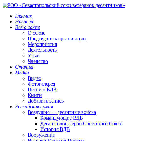
Главная
Новости
Все о союзе
О союзе
Председатель организации
Мероприятия
Деятельность
Устав
Членство
Статьи
Медиа
Видео
Фотогалерея
Песни о ВДВ
Книги
Добавить запись
Российская армия
Воздушно — десантные войска
Командующие ВДВ
Десантники -Герои Советского Союза
История ВДВ
Вооружение
История Морской Пехоты