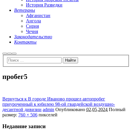
История Разведки
Ветераны
Афганистан
Ангола
Сирия
Чечня
Законодательство
Контакты
Найти
Больше
Главное
информации
меню
пробег5
Вернуться к В городе Иваново прошел автопробег
приуроченный к юбилею 98-ой гвардейской воздушно-
десантной дивизии
admin
Опубликовано
02.05.2024
Полный
размер:
760 × 506
пикселей
Недавние записи