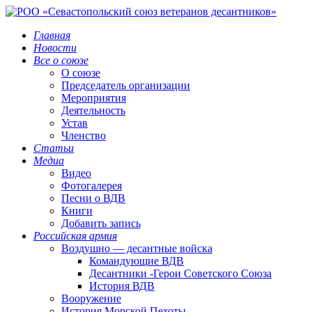
Главная
Новости
Все о союзе
О союзе
Председатель организации
Мероприятия
Деятельность
Устав
Членство
Статьи
Медиа
Видео
Фотогалерея
Песни о ВДВ
Книги
Добавить запись
Российская армия
Воздушно — десантные войска
Командующие ВДВ
Десантники -Герои Советского Союза
История ВДВ
Вооружение
История Морской Пехоты