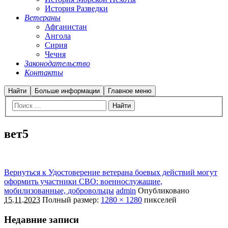
История Разведки
Ветераны
Афганистан
Ангола
Сирия
Чечня
Законодательство
Контакты
Найти
Больше информации
Главное меню
вет5
Вернуться к Удостоверение ветерана боевых действий могут
оформить участники СВО: военнослужащие,
мобилизованные, добровольцы
admin
Опубликовано
15.11.2023
Полный размер:
1280 × 1280
пикселей
Недавние записи