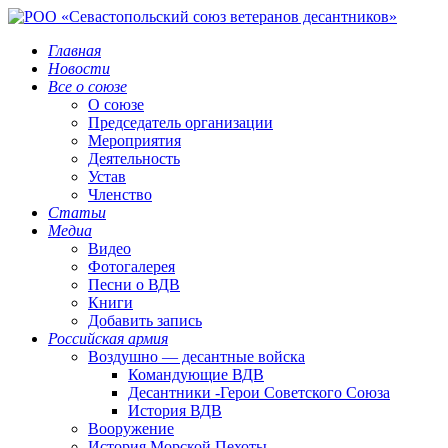
Главная
Новости
Все о союзе
О союзе
Председатель организации
Мероприятия
Деятельность
Устав
Членство
Статьи
Медиа
Видео
Фотогалерея
Песни о ВДВ
Книги
Добавить запись
Российская армия
Воздушно — десантные войска
Командующие ВДВ
Десантники -Герои Советского Союза
История ВДВ
Вооружение
История Морской Пехоты