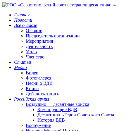
Главная
Новости
Все о союзе
О союзе
Председатель организации
Мероприятия
Деятельность
Устав
Членство
Статьи
Медиа
Видео
Фотогалерея
Песни о ВДВ
Книги
Добавить запись
Российская армия
Воздушно — десантные войска
Командующие ВДВ
Десантники -Герои Советского Союза
История ВДВ
Вооружение
История Морской Пехоты