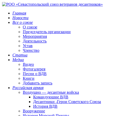
Главная
Новости
Все о союзе
О союзе
Председатель организации
Мероприятия
Деятельность
Устав
Членство
Статьи
Медиа
Видео
Фотогалерея
Песни о ВДВ
Книги
Добавить запись
Российская армия
Воздушно — десантные войска
Командующие ВДВ
Десантники -Герои Советского Союза
История ВДВ
Вооружение
История Морской Пехоты