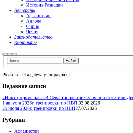
История Разведки
Ветераны
Афганистан
Ангола
Сирия
Чечня
Законодательство
Контакты
Найти
Больше
Главное
информации
меню
Please select a gateway for payment
Недавние записи
«Никто, кроме нас»: В Севастополе торжественно отметили Д
1 августа 2026г. тренировки по НВП.
03.08.2026
25 июля 2026г. тренировки по НВП
27.07.2026
Рубрики
Афганистан