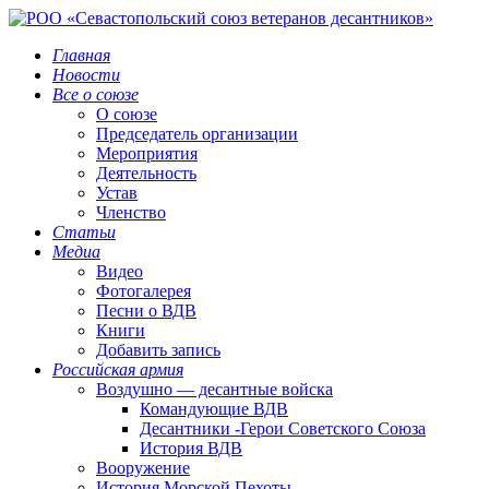
Главная
Новости
Все о союзе
О союзе
Председатель организации
Мероприятия
Деятельность
Устав
Членство
Статьи
Медиа
Видео
Фотогалерея
Песни о ВДВ
Книги
Добавить запись
Российская армия
Воздушно — десантные войска
Командующие ВДВ
Десантники -Герои Советского Союза
История ВДВ
Вооружение
История Морской Пехоты