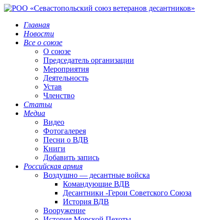
Главная
Новости
Все о союзе
О союзе
Председатель организации
Мероприятия
Деятельность
Устав
Членство
Статьи
Медиа
Видео
Фотогалерея
Песни о ВДВ
Книги
Добавить запись
Российская армия
Воздушно — десантные войска
Командующие ВДВ
Десантники -Герои Советского Союза
История ВДВ
Вооружение
История Морской Пехоты