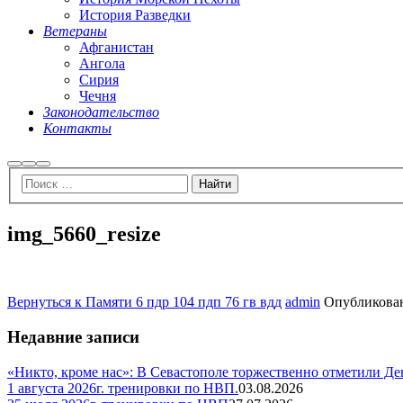
История Разведки
Ветераны
Афганистан
Ангола
Сирия
Чечня
Законодательство
Контакты
Найти
Больше
Главное
информации
меню
img_5660_resize
Вернуться к Памяти 6 пдр 104 пдп 76 гв вдд
admin
Опубликова
Недавние записи
«Никто, кроме нас»: В Севастополе торжественно отметили Д
1 августа 2026г. тренировки по НВП.
03.08.2026