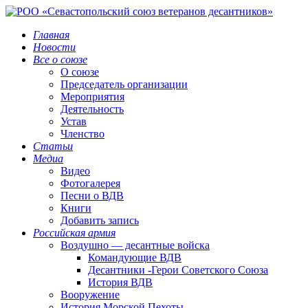
Главная
Новости
Все о союзе
О союзе
Председатель организации
Мероприятия
Деятельность
Устав
Членство
Статьи
Медиа
Видео
Фотогалерея
Песни о ВДВ
Книги
Добавить запись
Российская армия
Воздушно — десантные войска
Командующие ВДВ
Десантники -Герои Советского Союза
История ВДВ
Вооружение
История Морской Пехоты