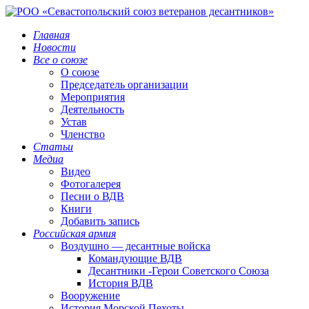
Главная
Новости
Все о союзе
О союзе
Председатель организации
Мероприятия
Деятельность
Устав
Членство
Статьи
Медиа
Видео
Фотогалерея
Песни о ВДВ
Книги
Добавить запись
Российская армия
Воздушно — десантные войска
Командующие ВДВ
Десантники -Герои Советского Союза
История ВДВ
Вооружение
История Морской Пехоты