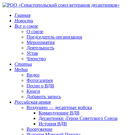
Главная
Новости
Все о союзе
О союзе
Председатель организации
Мероприятия
Деятельность
Устав
Членство
Статьи
Медиа
Видео
Фотогалерея
Песни о ВДВ
Книги
Добавить запись
Российская армия
Воздушно — десантные войска
Командующие ВДВ
Десантники -Герои Советского Союза
История ВДВ
Вооружение
История Морской Пехоты