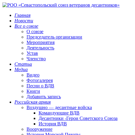
Главная
Новости
Все о союзе
О союзе
Председатель организации
Мероприятия
Деятельность
Устав
Членство
Статьи
Медиа
Видео
Фотогалерея
Песни о ВДВ
Книги
Добавить запись
Российская армия
Воздушно — десантные войска
Командующие ВДВ
Десантники -Герои Советского Союза
История ВДВ
Вооружение
История Морской Пехоты