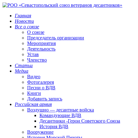
Главная
Новости
Все о союзе
О союзе
Председатель организации
Мероприятия
Деятельность
Устав
Членство
Статьи
Медиа
Видео
Фотогалерея
Песни о ВДВ
Книги
Добавить запись
Российская армия
Воздушно — десантные войска
Командующие ВДВ
Десантники -Герои Советского Союза
История ВДВ
Вооружение
История Морской Пехоты