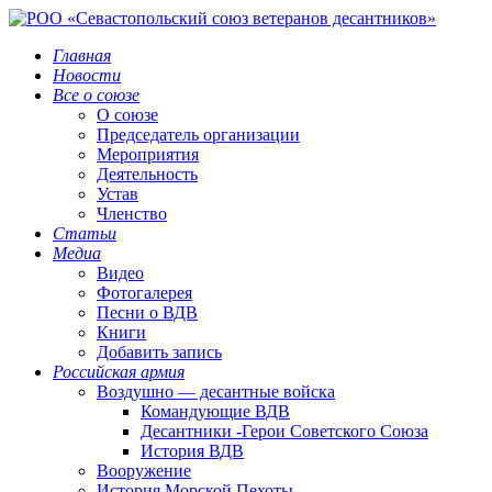
Главная
Новости
Все о союзе
О союзе
Председатель организации
Мероприятия
Деятельность
Устав
Членство
Статьи
Медиа
Видео
Фотогалерея
Песни о ВДВ
Книги
Добавить запись
Российская армия
Воздушно — десантные войска
Командующие ВДВ
Десантники -Герои Советского Союза
История ВДВ
Вооружение
История Морской Пехоты