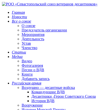
Главная
Новости
Все о союзе
О союзе
Председатель организации
Мероприятия
Деятельность
Устав
Членство
Статьи
Медиа
Видео
Фотогалерея
Песни о ВДВ
Книги
Добавить запись
Российская армия
Воздушно — десантные войска
Командующие ВДВ
Десантники -Герои Советского Союза
История ВДВ
Вооружение
История Морской Пехоты