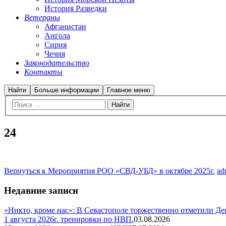
История Разведки
Ветераны
Афганистан
Ангола
Сирия
Чечня
Законодательство
Контакты
Найти
Больше информации
Главное меню
24
Вернуться к Мероприятия РОО «СВД-УБД» в октябре 2025г.
ad
Недавние записи
«Никто, кроме нас»: В Севастополе торжественно отметили Д
1 августа 2026г. тренировки по НВП.
03.08.2026