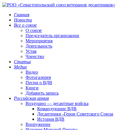
Главная
Новости
Все о союзе
О союзе
Председатель организации
Мероприятия
Деятельность
Устав
Членство
Статьи
Медиа
Видео
Фотогалерея
Песни о ВДВ
Книги
Добавить запись
Российская армия
Воздушно — десантные войска
Командующие ВДВ
Десантники -Герои Советского Союза
История ВДВ
Вооружение
История Морской Пехоты