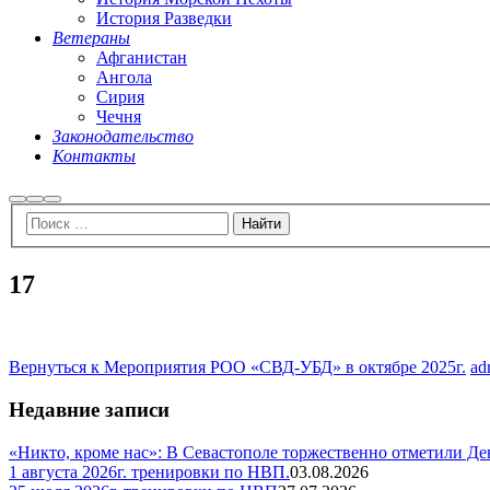
История Разведки
Ветераны
Афганистан
Ангола
Сирия
Чечня
Законодательство
Контакты
Найти
Больше
Главное
информации
меню
17
Вернуться к Мероприятия РОО «СВД-УБД» в октябре 2025г.
ad
Недавние записи
«Никто, кроме нас»: В Севастополе торжественно отметили Д
1 августа 2026г. тренировки по НВП.
03.08.2026