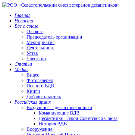
Главная
Новости
Все о союзе
О союзе
Председатель организации
Мероприятия
Деятельность
Устав
Членство
Статьи
Медиа
Видео
Фотогалерея
Песни о ВДВ
Книги
Добавить запись
Российская армия
Воздушно — десантные войска
Командующие ВДВ
Десантники -Герои Советского Союза
История ВДВ
Вооружение
История Морской Пехоты