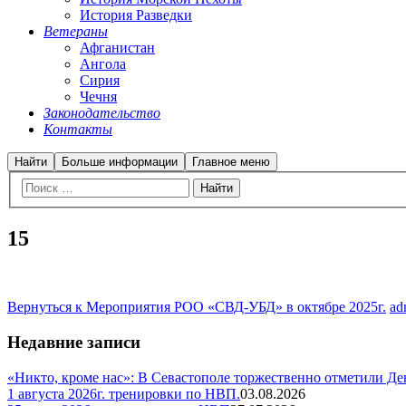
История Разведки
Ветераны
Афганистан
Ангола
Сирия
Чечня
Законодательство
Контакты
Найти
Больше информации
Главное меню
15
Вернуться к Мероприятия РОО «СВД-УБД» в октябре 2025г.
ad
Недавние записи
«Никто, кроме нас»: В Севастополе торжественно отметили Д
1 августа 2026г. тренировки по НВП.
03.08.2026