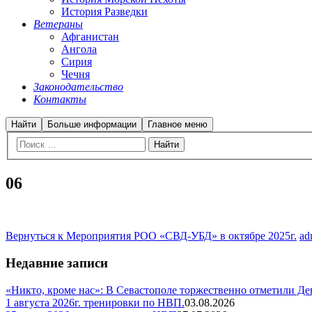
История Разведки
Ветераны
Афганистан
Ангола
Сирия
Чечня
Законодательство
Контакты
Найти
Больше информации
Главное меню
06
Вернуться к Мероприятия РОО «СВД-УБД» в октябре 2025г.
ad
Недавние записи
«Никто, кроме нас»: В Севастополе торжественно отметили Д
1 августа 2026г. тренировки по НВП.
03.08.2026