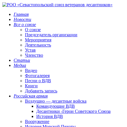
Главная
Новости
Все о союзе
О союзе
Председатель организации
Мероприятия
Деятельность
Устав
Членство
Статьи
Медиа
Видео
Фотогалерея
Песни о ВДВ
Книги
Добавить запись
Российская армия
Воздушно — десантные войска
Командующие ВДВ
Десантники -Герои Советского Союза
История ВДВ
Вооружение
История Морской Пехоты