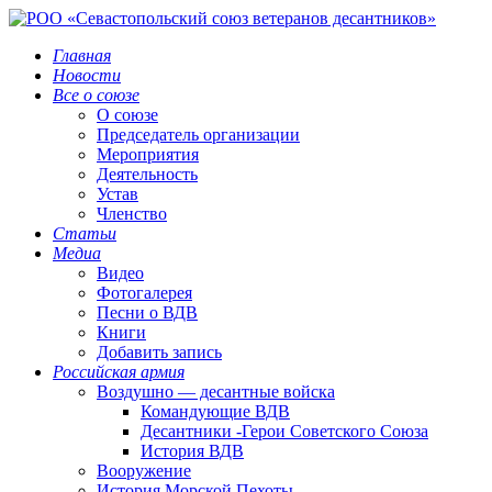
Главная
Новости
Все о союзе
О союзе
Председатель организации
Мероприятия
Деятельность
Устав
Членство
Статьи
Медиа
Видео
Фотогалерея
Песни о ВДВ
Книги
Добавить запись
Российская армия
Воздушно — десантные войска
Командующие ВДВ
Десантники -Герои Советского Союза
История ВДВ
Вооружение
История Морской Пехоты