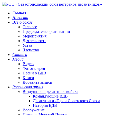
Главная
Новости
Все о союзе
О союзе
Председатель организации
Мероприятия
Деятельность
Устав
Членство
Статьи
Медиа
Видео
Фотогалерея
Песни о ВДВ
Книги
Добавить запись
Российская армия
Воздушно — десантные войска
Командующие ВДВ
Десантники -Герои Советского Союза
История ВДВ
Вооружение
История Морской Пехоты