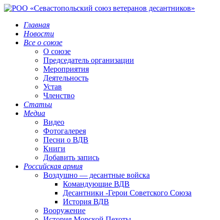
Главная
Новости
Все о союзе
О союзе
Председатель организации
Мероприятия
Деятельность
Устав
Членство
Статьи
Медиа
Видео
Фотогалерея
Песни о ВДВ
Книги
Добавить запись
Российская армия
Воздушно — десантные войска
Командующие ВДВ
Десантники -Герои Советского Союза
История ВДВ
Вооружение
История Морской Пехоты