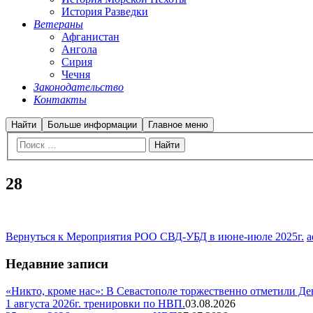
История Разведки
Ветераны
Афганистан
Ангола
Сирия
Чечня
Законодательство
Контакты
Найти
Больше информации
Главное меню
28
Вернуться к Мероприятия РОО СВД-УБД в июне-июле 2025г.
a
Недавние записи
«Никто, кроме нас»: В Севастополе торжественно отметили Д
1 августа 2026г. тренировки по НВП.
03.08.2026