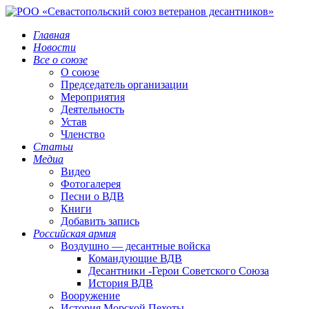
Главная
Новости
Все о союзе
О союзе
Председатель организации
Мероприятия
Деятельность
Устав
Членство
Статьи
Медиа
Видео
Фотогалерея
Песни о ВДВ
Книги
Добавить запись
Российская армия
Воздушно — десантные войска
Командующие ВДВ
Десантники -Герои Советского Союза
История ВДВ
Вооружение
История Морской Пехоты