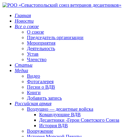
Главная
Новости
Все о союзе
О союзе
Председатель организации
Мероприятия
Деятельность
Устав
Членство
Статьи
Медиа
Видео
Фотогалерея
Песни о ВДВ
Книги
Добавить запись
Российская армия
Воздушно — десантные войска
Командующие ВДВ
Десантники -Герои Советского Союза
История ВДВ
Вооружение
История Морской Пехоты