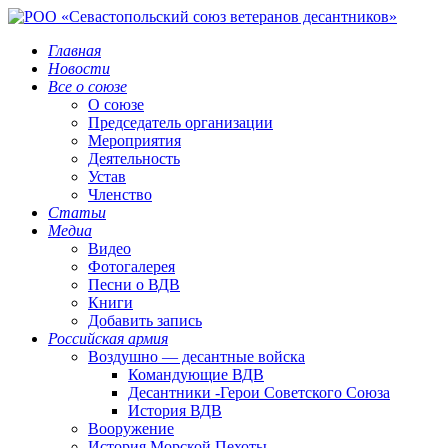
Главная
Новости
Все о союзе
О союзе
Председатель организации
Мероприятия
Деятельность
Устав
Членство
Статьи
Медиа
Видео
Фотогалерея
Песни о ВДВ
Книги
Добавить запись
Российская армия
Воздушно — десантные войска
Командующие ВДВ
Десантники -Герои Советского Союза
История ВДВ
Вооружение
История Морской Пехоты