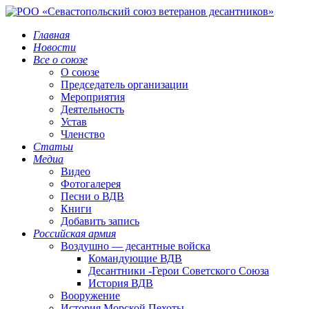
Главная
Новости
Все о союзе
О союзе
Председатель организации
Мероприятия
Деятельность
Устав
Членство
Статьи
Медиа
Видео
Фотогалерея
Песни о ВДВ
Книги
Добавить запись
Российская армия
Воздушно — десантные войска
Командующие ВДВ
Десантники -Герои Советского Союза
История ВДВ
Вооружение
История Морской Пехоты