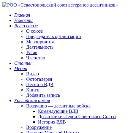
Главная
Новости
Все о союзе
О союзе
Председатель организации
Мероприятия
Деятельность
Устав
Членство
Статьи
Медиа
Видео
Фотогалерея
Песни о ВДВ
Книги
Добавить запись
Российская армия
Воздушно — десантные войска
Командующие ВДВ
Десантники -Герои Советского Союза
История ВДВ
Вооружение
История Морской Пехоты