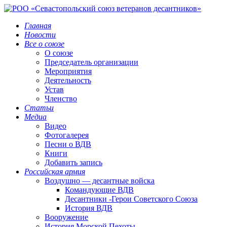
Главная
Новости
Все о союзе
О союзе
Председатель организации
Мероприятия
Деятельность
Устав
Членство
Статьи
Медиа
Видео
Фотогалерея
Песни о ВДВ
Книги
Добавить запись
Российская армия
Воздушно — десантные войска
Командующие ВДВ
Десантники -Герои Советского Союза
История ВДВ
Вооружение
История Морской Пехоты