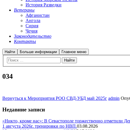
История Разведки
Ветераны
Афганистан
Ангола
Сирия
Чечня
Законодательство
Контакты
Найти
Больше информации
Главное меню
034
Вернуться к Мероприятия РОО СВД-УБД май 2025г
admin
Опу
Недавние записи
«Никто, кроме нас»: В Севастополе торжественно отметили Д
1 августа 2026г. тренировки по НВП.
03.08.2026