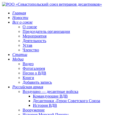
Главная
Новости
Все о союзе
О союзе
Председатель организации
Мероприятия
Деятельность
Устав
Членство
Статьи
Медиа
Видео
Фотогалерея
Песни о ВДВ
Книги
Добавить запись
Российская армия
Воздушно — десантные войска
Командующие ВДВ
Десантники -Герои Советского Союза
История ВДВ
Вооружение
История Морской Пехоты