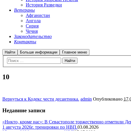
История Разведки
Ветераны
Афганистан
Ангола
Сирия
Чечня
Законодательство
Контакты
Найти
Больше информации
Главное меню
10
Вернуться к Кодекс чести десантника.
admin
Опубликовано
17.
Недавние записи
«Никто, кроме нас»: В Севастополе торжественно отметили Д
1 августа 2026г. тренировки по НВП.
03.08.2026