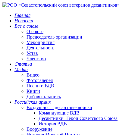
Главная
Новости
Все о союзе
О союзе
Председатель организации
Мероприятия
Деятельность
Устав
Членство
Статьи
Медиа
Видео
Фотогалерея
Песни о ВДВ
Книги
Добавить запись
Российская армия
Воздушно — десантные войска
Командующие ВДВ
Десантники -Герои Советского Союза
История ВДВ
Вооружение
История Морской Пехоты