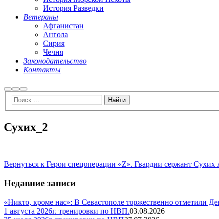
История Разведки
Ветераны
Афганистан
Ангола
Сирия
Чечня
Законодательство
Контакты
Найти
Больше
Главное
информации
меню
Сухих_2
Вернуться к Герои спецоперации «Z». Гвардии сержант Сухих
Недавние записи
«Никто, кроме нас»: В Севастополе торжественно отметили Д
1 августа 2026г. тренировки по НВП.
03.08.2026