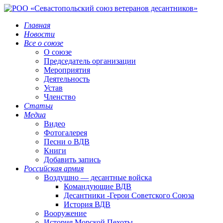
Главная
Новости
Все о союзе
О союзе
Председатель организации
Мероприятия
Деятельность
Устав
Членство
Статьи
Медиа
Видео
Фотогалерея
Песни о ВДВ
Книги
Добавить запись
Российская армия
Воздушно — десантные войска
Командующие ВДВ
Десантники -Герои Советского Союза
История ВДВ
Вооружение
История Морской Пехоты