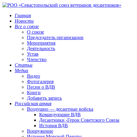
Главная
Новости
Все о союзе
О союзе
Председатель организации
Мероприятия
Деятельность
Устав
Членство
Статьи
Медиа
Видео
Фотогалерея
Песни о ВДВ
Книги
Добавить запись
Российская армия
Воздушно — десантные войска
Командующие ВДВ
Десантники -Герои Советского Союза
История ВДВ
Вооружение
История Морской Пехоты