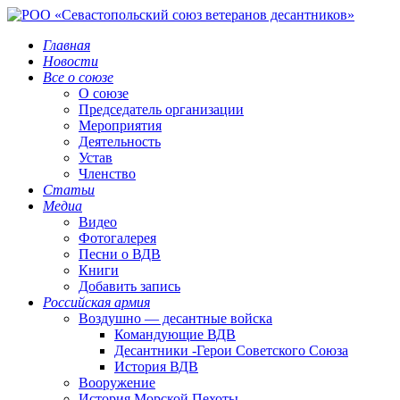
Главная
Новости
Все о союзе
О союзе
Председатель организации
Мероприятия
Деятельность
Устав
Членство
Статьи
Медиа
Видео
Фотогалерея
Песни о ВДВ
Книги
Добавить запись
Российская армия
Воздушно — десантные войска
Командующие ВДВ
Десантники -Герои Советского Союза
История ВДВ
Вооружение
История Морской Пехоты