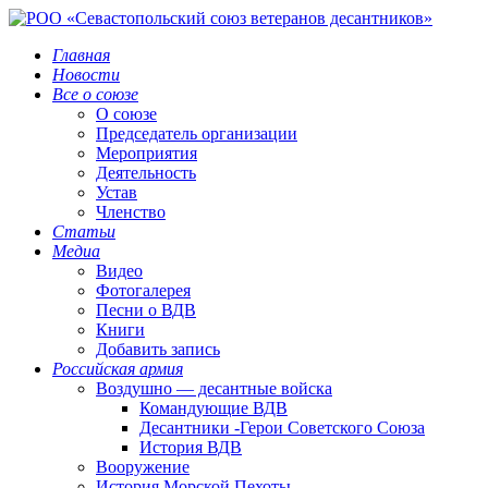
Главная
Новости
Все о союзе
О союзе
Председатель организации
Мероприятия
Деятельность
Устав
Членство
Статьи
Медиа
Видео
Фотогалерея
Песни о ВДВ
Книги
Добавить запись
Российская армия
Воздушно — десантные войска
Командующие ВДВ
Десантники -Герои Советского Союза
История ВДВ
Вооружение
История Морской Пехоты