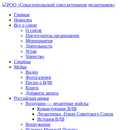
Главная
Новости
Все о союзе
О союзе
Председатель организации
Мероприятия
Деятельность
Устав
Членство
Статьи
Медиа
Видео
Фотогалерея
Песни о ВДВ
Книги
Добавить запись
Российская армия
Воздушно — десантные войска
Командующие ВДВ
Десантники -Герои Советского Союза
История ВДВ
Вооружение
История Морской Пехоты