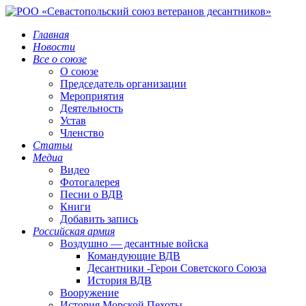
Главная
Новости
Все о союзе
О союзе
Председатель организации
Мероприятия
Деятельность
Устав
Членство
Статьи
Медиа
Видео
Фотогалерея
Песни о ВДВ
Книги
Добавить запись
Российская армия
Воздушно — десантные войска
Командующие ВДВ
Десантники -Герои Советского Союза
История ВДВ
Вооружение
История Морской Пехоты