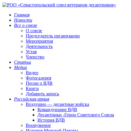
Главная
Новости
Все о союзе
О союзе
Председатель организации
Мероприятия
Деятельность
Устав
Членство
Статьи
Медиа
Видео
Фотогалерея
Песни о ВДВ
Книги
Добавить запись
Российская армия
Воздушно — десантные войска
Командующие ВДВ
Десантники -Герои Советского Союза
История ВДВ
Вооружение
История Морской Пехоты