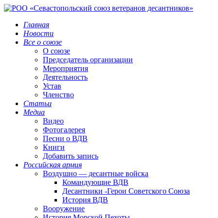
Главная
Новости
Все о союзе
О союзе
Председатель организации
Мероприятия
Деятельность
Устав
Членство
Статьи
Медиа
Видео
Фотогалерея
Песни о ВДВ
Книги
Добавить запись
Российская армия
Воздушно — десантные войска
Командующие ВДВ
Десантники -Герои Советского Союза
История ВДВ
Вооружение
История Морской Пехоты