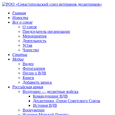
Главная
Новости
Все о союзе
О союзе
Председатель организации
Мероприятия
Деятельность
Устав
Членство
Статьи
Медиа
Видео
Фотогалерея
Песни о ВДВ
Книги
Добавить запись
Российская армия
Воздушно — десантные войска
Командующие ВДВ
Десантники -Герои Советского Союза
История ВДВ
Вооружение
История Морской Пехоты