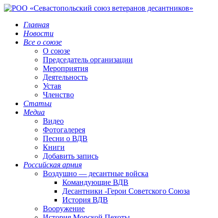
Главная
Новости
Все о союзе
О союзе
Председатель организации
Мероприятия
Деятельность
Устав
Членство
Статьи
Медиа
Видео
Фотогалерея
Песни о ВДВ
Книги
Добавить запись
Российская армия
Воздушно — десантные войска
Командующие ВДВ
Десантники -Герои Советского Союза
История ВДВ
Вооружение
История Морской Пехоты