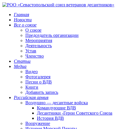
Главная
Новости
Все о союзе
О союзе
Председатель организации
Мероприятия
Деятельность
Устав
Членство
Статьи
Медиа
Видео
Фотогалерея
Песни о ВДВ
Книги
Добавить запись
Российская армия
Воздушно — десантные войска
Командующие ВДВ
Десантники -Герои Советского Союза
История ВДВ
Вооружение
История Морской Пехоты