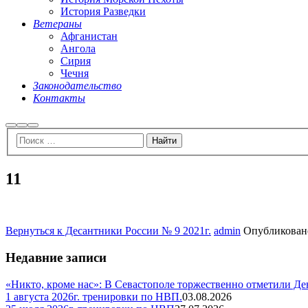
История Разведки
Ветераны
Афганистан
Ангола
Сирия
Чечня
Законодательство
Контакты
Найти
Больше
Главное
информации
меню
11
Вернуться к Десантники России № 9 2021г.
admin
Опубликова
Недавние записи
«Никто, кроме нас»: В Севастополе торжественно отметили Д
1 августа 2026г. тренировки по НВП.
03.08.2026