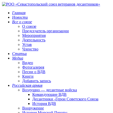
Главная
Новости
Все о союзе
О союзе
Председатель организации
Мероприятия
Деятельность
Устав
Членство
Статьи
Медиа
Видео
Фотогалерея
Песни о ВДВ
Книги
Добавить запись
Российская армия
Воздушно — десантные войска
Командующие ВДВ
Десантники -Герои Советского Союза
История ВДВ
Вооружение
История Морской Пехоты