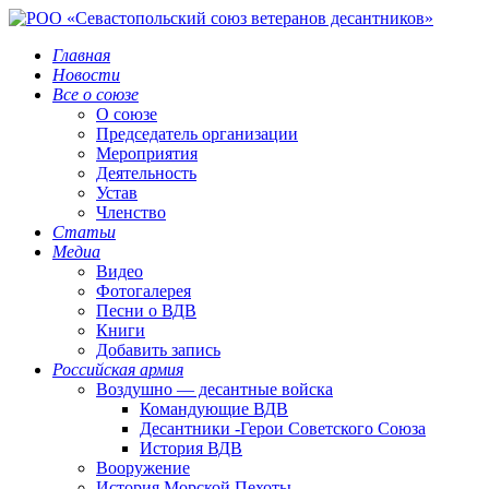
Главная
Новости
Все о союзе
О союзе
Председатель организации
Мероприятия
Деятельность
Устав
Членство
Статьи
Медиа
Видео
Фотогалерея
Песни о ВДВ
Книги
Добавить запись
Российская армия
Воздушно — десантные войска
Командующие ВДВ
Десантники -Герои Советского Союза
История ВДВ
Вооружение
История Морской Пехоты