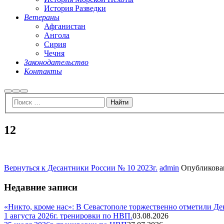
История Разведки
Ветераны
Афганистан
Ангола
Сирия
Чечня
Законодательство
Контакты
Найти
Больше
Главное
информации
меню
12
Вернуться к Десантники России № 10 2023г.
admin
Опубликов
Недавние записи
«Никто, кроме нас»: В Севастополе торжественно отметили Д
1 августа 2026г. тренировки по НВП.
03.08.2026