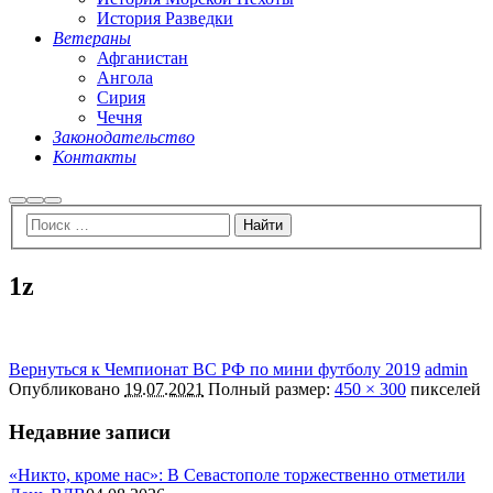
История Разведки
Ветераны
Афганистан
Ангола
Сирия
Чечня
Законодательство
Контакты
Найти
Больше
Главное
информации
меню
1z
Вернуться к Чемпионат ВС РФ по мини футболу 2019
admin
Опубликовано
19.07.2021
Полный размер:
450 × 300
пикселей
Недавние записи
«Никто, кроме нас»: В Севастополе торжественно отметили