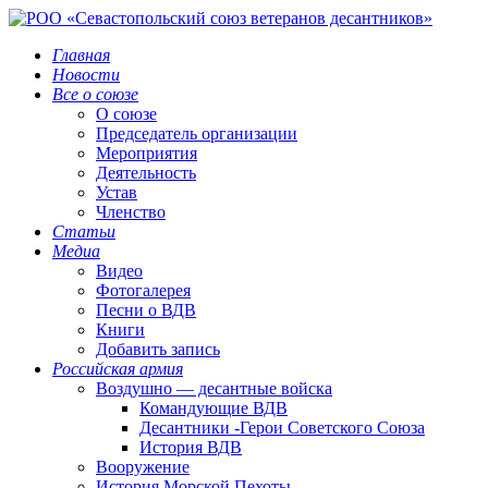
Главная
Новости
Все о союзе
О союзе
Председатель организации
Мероприятия
Деятельность
Устав
Членство
Статьи
Медиа
Видео
Фотогалерея
Песни о ВДВ
Книги
Добавить запись
Российская армия
Воздушно — десантные войска
Командующие ВДВ
Десантники -Герои Советского Союза
История ВДВ
Вооружение
История Морской Пехоты