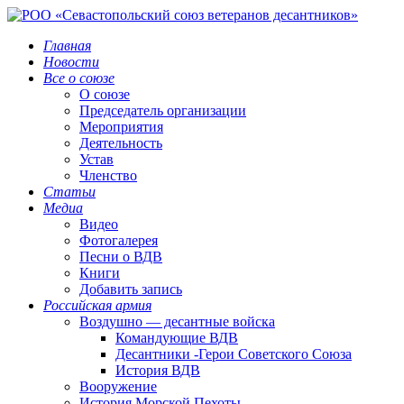
Главная
Новости
Все о союзе
О союзе
Председатель организации
Мероприятия
Деятельность
Устав
Членство
Статьи
Медиа
Видео
Фотогалерея
Песни о ВДВ
Книги
Добавить запись
Российская армия
Воздушно — десантные войска
Командующие ВДВ
Десантники -Герои Советского Союза
История ВДВ
Вооружение
История Морской Пехоты