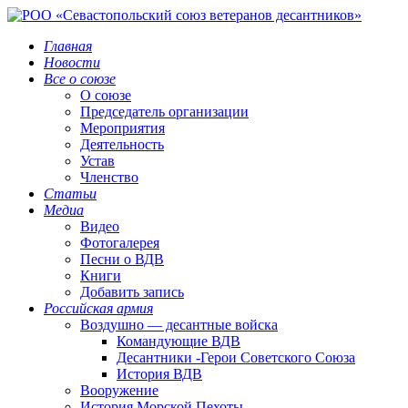
Главная
Новости
Все о союзе
О союзе
Председатель организации
Мероприятия
Деятельность
Устав
Членство
Статьи
Медиа
Видео
Фотогалерея
Песни о ВДВ
Книги
Добавить запись
Российская армия
Воздушно — десантные войска
Командующие ВДВ
Десантники -Герои Советского Союза
История ВДВ
Вооружение
История Морской Пехоты