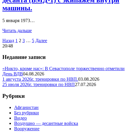
машины.
5 января 1973…
Читать дальше
Пагинация
Назад
1
2
3
…
5
Далее
20/48
записей
Недавние записи
«Никто, кроме нас»: В Севастополе торжественно отметили
День ВДВ
04.08.2026
1 августа 2026г. тренировки по НВП.
03.08.2026
25 июля 2026г. тренировки по НВП
27.07.2026
Рубрики
Афганистан
Без рубрики
Видео
Воздушно — десантные войска
Вооружение