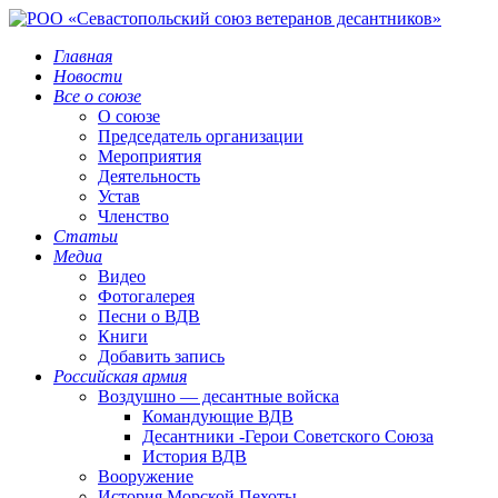
Главная
Новости
Все о союзе
О союзе
Председатель организации
Мероприятия
Деятельность
Устав
Членство
Статьи
Медиа
Видео
Фотогалерея
Песни о ВДВ
Книги
Добавить запись
Российская армия
Воздушно — десантные войска
Командующие ВДВ
Десантники -Герои Советского Союза
История ВДВ
Вооружение
История Морской Пехоты