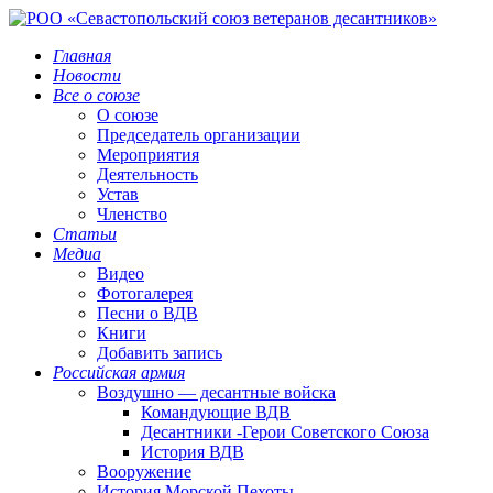
Главная
Новости
Все о союзе
О союзе
Председатель организации
Мероприятия
Деятельность
Устав
Членство
Статьи
Медиа
Видео
Фотогалерея
Песни о ВДВ
Книги
Добавить запись
Российская армия
Воздушно — десантные войска
Командующие ВДВ
Десантники -Герои Советского Союза
История ВДВ
Вооружение
История Морской Пехоты