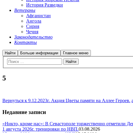
История Разведки
Ветераны
Афганистан
Ангола
Сирия
Чечня
Законодательство
Контакты
Найти
Больше информации
Главное меню
5
Вернуться к 9.12.2023г. Акция Цветы памяти на Аллее Героев.
Недавние записи
«Никто, кроме нас»: В Севастополе торжественно отметили Д
1 августа 2026г. тренировки по НВП.
03.08.2026