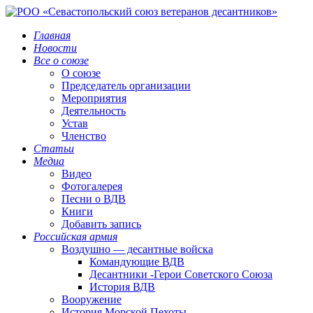
Главная
Новости
Все о союзе
О союзе
Председатель организации
Мероприятия
Деятельность
Устав
Членство
Статьи
Медиа
Видео
Фотогалерея
Песни о ВДВ
Книги
Добавить запись
Российская армия
Воздушно — десантные войска
Командующие ВДВ
Десантники -Герои Советского Союза
История ВДВ
Вооружение
История Морской Пехоты