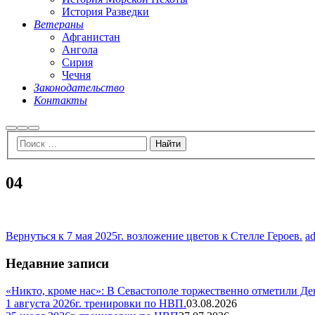
История Разведки
Ветераны
Афганистан
Ангола
Сирия
Чечня
Законодательство
Контакты
Найти
Больше
Главное
информации
меню
04
Вернуться к 7 мая 2025г. возложение цветов к Стелле Героев.
a
Недавние записи
«Никто, кроме нас»: В Севастополе торжественно отметили Д
1 августа 2026г. тренировки по НВП.
03.08.2026