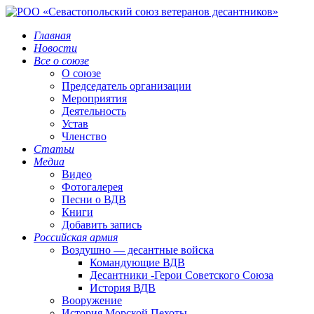
Главная
Новости
Все о союзе
О союзе
Председатель организации
Мероприятия
Деятельность
Устав
Членство
Статьи
Медиа
Видео
Фотогалерея
Песни о ВДВ
Книги
Добавить запись
Российская армия
Воздушно — десантные войска
Командующие ВДВ
Десантники -Герои Советского Союза
История ВДВ
Вооружение
История Морской Пехоты